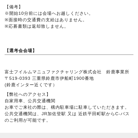
【備考】
※開始10分前には会場へお越しください。
※面接時の交通費の支給はありません。
※応募書類は返却致しません。
【選考会会場】
富士フイルムマニュファクチャリング株式会社 鈴鹿事業所
〒519-0393 三重県鈴鹿市伊船町1900番地
(鈴鹿インター近くです）
【弊社へのアクセス】
自家用車、公共交通機関
お車でご来社の際は、構内駐車場に駐車していただきます。
公共交通機関は、JR加佐登駅 又は 近鉄平田町駅からC-バス
のご利用が可能です。