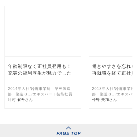
年齢制限なく正社員登用も！
働きやすさを忘れら
充実の福利厚生が魅力でした
再就職を経て正社員
2014年入社/鈴鹿事業所 第三製造
2018年入社/鈴鹿事業
部 製造Ｇ.../エキスパート技能社員
部 製造Ｇ.../エキスパ
辻村 省吾さん
仲野 美加さん
PAGE TOP