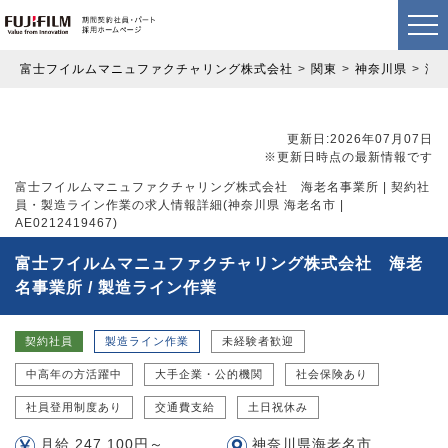
富士フイルムマニュファクチャリング株式会社
関東
神奈川県
海
更新日:2026年07月07日
※更新日時点の最新情報です
富士フイルムマニュファクチャリング株式会社 海老名事業所 | 契約社
員・製造ライン作業の求人情報詳細(神奈川県 海老名市 |
AE0212419467)
富士フイルムマニュファクチャリング株式会社 海老
名事業所 / 製造ライン作業
契約社員
製造ライン作業
未経験者歓迎
中高年の方活躍中
大手企業・公的機関
社会保険あり
社員登用制度あり
交通費支給
土日祝休み
月給 247,100円～
神奈川県海老名市