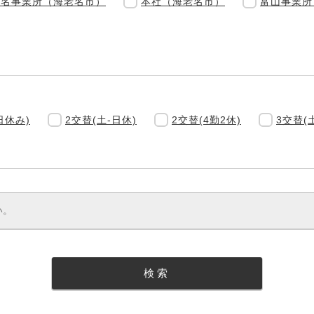
老名事業所（海老名市）
本社（海老名市）
富山事業所
日休み)
2交替(土-日休)
2交替(4勤2休)
3交替(