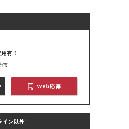
）
登用有！
鹿市
Web応募
ライン以外）