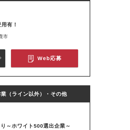
登用有！
鹿市
Web応募
作業（ライン以外）・その他
あり～ホワイト500選出企業～