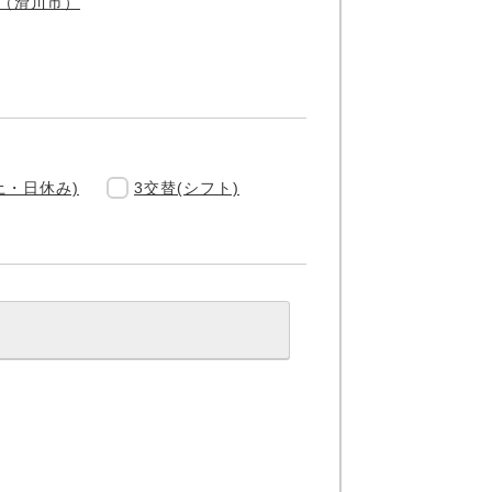
（滑川市）
土・日休み)
3交替(シフト)